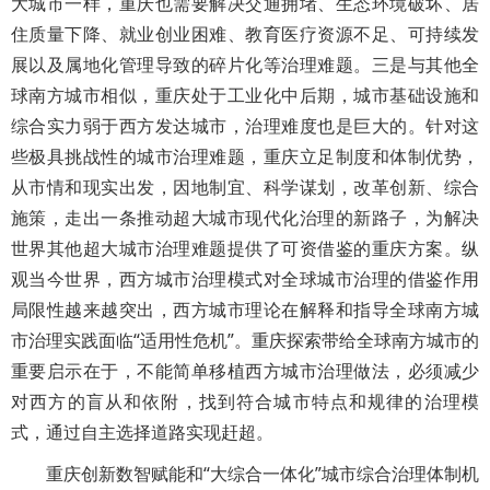
大城市一样，重庆也需要解决交通拥堵、生态环境破坏、居
住质量下降、就业创业困难、教育医疗资源不足、可持续发
展以及属地化管理导致的碎片化等治理难题。三是与其他全
球南方城市相似，重庆处于工业化中后期，城市基础设施和
综合实力弱于西方发达城市，治理难度也是巨大的。针对这
些极具挑战性的城市治理难题，重庆立足制度和体制优势，
从市情和现实出发，因地制宜、科学谋划，改革创新、综合
施策，走出一条推动超大城市现代化治理的新路子，为解决
世界其他超大城市治理难题提供了可资借鉴的重庆方案。纵
观当今世界，西方城市治理模式对全球城市治理的借鉴作用
局限性越来越突出，西方城市理论在解释和指导全球南方城
市治理实践面临“适用性危机”。重庆探索带给全球南方城市的
重要启示在于，不能简单移植西方城市治理做法，必须减少
对西方的盲从和依附，找到符合城市特点和规律的治理模
式，通过自主选择道路实现赶超。
重庆创新数智赋能和“大综合一体化”城市综合治理体制机