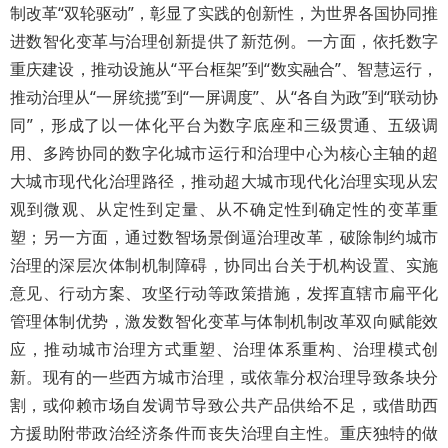
制改革“双轮驱动”，彰显了实践的创新性，为世界各国协同推
进数智化变革与治理创新提供了新范例。一方面，依托数字
重庆建设，推动设施从“平台框架”到“数实融合”、智慧运行，
推动治理从“一屏统揽”到“一屏调度”、从“各自为政”到“联动协
同”，形成了以一体化平台为数字底座和三级贯通、五级调
用、多跨协同的数字化城市运行和治理中心为核心主轴的超
大城市现代化治理路径，推动超大城市现代化治理实现从宏
观到微观、从定性到定量、从不确定性到确定性的变革重
塑；另一方面，通过数智场景倒逼治理改革，破除制约城市
治理的深层次体制机制障碍，协同出台关于机构设置、实施
意见、行动方案、攻坚行动等政策措施，发挥直辖市扁平化
管理体制优势，激发数智化变革与体制机制改革双向赋能效
应，推动城市治理方式重塑、治理体系重构、治理模式创
新。现有的一些西方城市治理，或依靠分权治理导致条块分
割，或仰赖市场自发调节导致公共产品供给不足，或借助西
方援助附带政治经济条件而丧失治理自主性。重庆独特的做