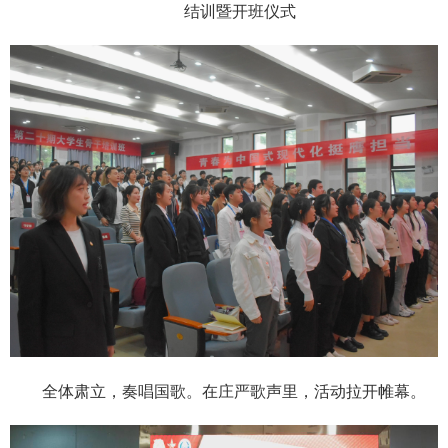
结训暨开班仪式
全体肃立，奏唱国歌。在庄严歌声里，活动拉开帷幕。