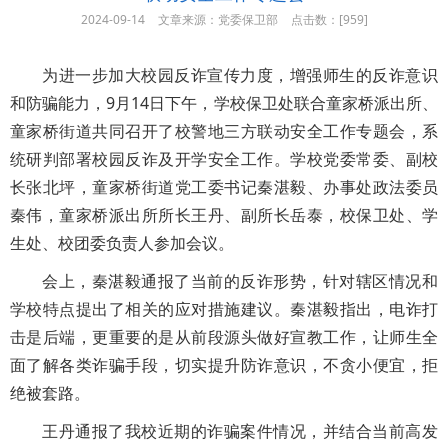
2024-09-14
文章来源：党委保卫部
点击数：[
959]
为进一步加大校园反诈宣传力度，增强师生的反诈意识
和防骗能力，9月14日下午，学校保卫处联合童家桥派出所、
童家桥街道共同召开了校警地三方联动安全工作专题会，系
统研判部署校园反诈及开学安全工作。学校党委常委、副校
长张北坪，童家桥街道党工委书记秦湛毅、办事处政法委员
秦伟，童家桥派出所所长王丹、副所长岳泰，校保卫处、学
生处、校团委负责人参加会议。
会上，秦湛毅通报了当前的反诈形势，针对辖区情况和
学校特点提出了相关的应对措施建议。秦湛毅指出，电诈打
击是后端，更重要的是从前段源头做好宣教工作，让师生全
面了解各类诈骗手段，切实提升防诈意识，不贪小便宜，拒
绝被套路。
王丹通报了我校近期的诈骗案件情况，并结合当前高发