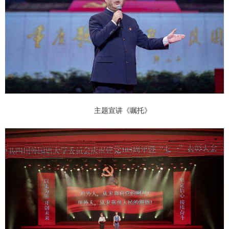
主题宣讲《嘱托》