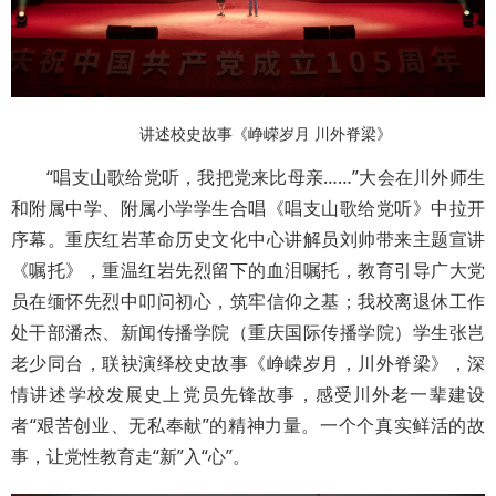
讲述校史故事《峥嵘岁月 川外脊梁》
“唱支山歌给党听，我把党来比母亲……”大会在川外师生
和附属中学、附属小学学生合唱《唱支山歌给党听》中拉开
序幕。重庆红岩革命历史文化中心讲解员刘帅带来主题宣讲
《嘱托》，重温红岩先烈留下的血泪嘱托，教育引导广大党
员在缅怀先烈中叩问初心，筑牢信仰之基；我校离退休工作
处干部潘杰、新闻传播学院（重庆国际传播学院）学生张岂
老少同台，联袂演绎校史故事《峥嵘岁月，川外脊梁》，深
情讲述学校发展史上党员先锋故事，感受川外老一辈建设
者“艰苦创业、无私奉献”的精神力量。一个个真实鲜活的故
事，让党性教育走“新”入“心”。