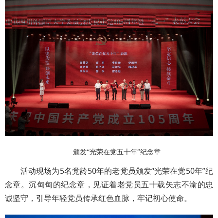
颁发“光荣在党五十年”纪念章
活动现场为5名党龄50年的老党员颁发“光荣在党50年”纪
念章。沉甸甸的纪念章，见证着老党员五十载矢志不渝的忠
诚坚守，引导年轻党员传承红色血脉，牢记初心使命。