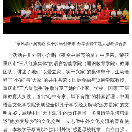
“家风清正润初心 实干担当创未来”分享会暨主题大思政课合影
活动在川外附小合唱《夜空中最亮的星》中启幕。荣获
重庆市“三八红旗集体”的语言智能学院（通识教育学院）教师
团队，讲述了她们“以爱立家，实干兴家”的集体坚守，生动诠
释了“小家”与“大家”的共生共荣；国际金融与贸易学院教授、
重庆市“三八红旗手”许劲分享了她的“小家、学校、国家”三层
家教育人实践，道出“心中有家、脚下有路”的朴素哲理；中国
语言文化学院院长胡登全以孔子学院经历解读“远方是家”的文
明互鉴，展现中国“天下观”里的责任担当；多哥留学生何琪讲
述“他乡变故乡”的文化交融，立志做中外文化交流的青春使
者；本校学子蔡青以“七年川外情”感恩母校托举，自立自强，