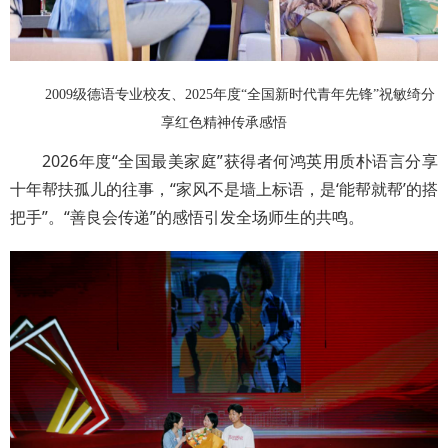
2009级德语专业校友、2025年度“全国新时代青年先锋”祝敏绮分
享红色精神传承感悟
2026年度“全国最美家庭”获得者何鸿英用质朴语言分享
十年帮扶孤儿的往事，“家风不是墙上标语，是‘能帮就帮’的搭
把手”。“善良会传递”的感悟引发全场师生的共鸣。