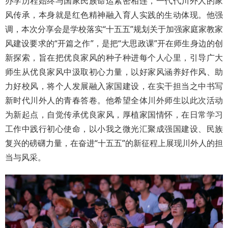
办学历程始终与国家民族命运紧密相连，一代代川外人的家
风传承，本身就是红色精神融入育人实践的生动体现。他强
调，本次分享会是学校落实“十五五”规划关于加强家庭家教家
风建设要求的“开篇之作”，是把“大思政课”开在师生身边的创
新探索，旨在把优良家风的种子种进每个人心里，引导广大
师生从优良家风中汲取初心力量，以好家风涵养好作风、助
力好校风，将个人发展融入家国建设，在实干担当之中书写
新时代川外人的青春答卷。他希望全体川外师生以此次活动
为新起点，自觉传承优良家风，厚植家国情怀，在日常学习
工作中践行初心使命，以小我之微光汇聚成强国建设、民族
复兴的磅礴力量，在奋进“十五五”的新征程上展现川外人的担
当与风采。