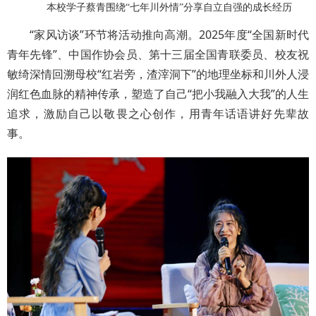
本校学子蔡青围绕“七年川外情”分享自立自强的成长经历
“家风访谈”环节将活动推向高潮。2025年度“全国新时代
青年先锋”、中国作协会员、第十三届全国青联委员、校友祝
敏绮深情回溯母校“红岩旁，渣滓洞下”的地理坐标和川外人浸
润红色血脉的精神传承，塑造了自己“把小我融入大我”的人生
追求，激励自己以敬畏之心创作，用青年话语讲好先辈故
事。