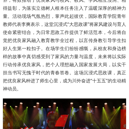
养，有效推动了优良家风与校风、教风、学风相互浸润、相
得益彰，为落实立德树人根本任务注入了温暖深厚的精神力
量。活动现场气氛热烈，掌声此起彼伏，国际教育学院青年
教师代表李爽表示，这堂沉浸式“大思政课”将家风建设与育人
使命紧密结合，为日常思政工作提供了鲜活范本，今后将自
觉把优良家风融入教育教学全过程，以言传身教引导学生扣
好人生第一粒扣子。在场学生们纷纷感慨，从校友和身边榜
样的故事中真切感受到了家风的力量与温度，未来将以实际
行动传承优良家风，把个人理想融入国家发展大局，以实干
担当书写无愧于时代的青春答卷。这场沉浸式思政课，真正
把优良家风种进了师生心里，成为川外奋进“十五五”的生动精
神动员。