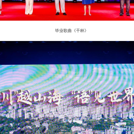
毕业歌曲《干杯》