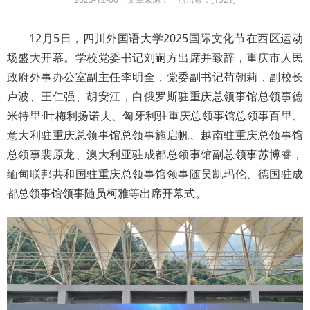
12月5日，四川外国语大学2025国际文化节在西区运动
场盛大开幕。学校党委书记刘嗣方出席并致辞，重庆市人民
政府外事办公室副主任李明全，党委副书记苟朝莉，副校长
卢波、王仁强、胡安江，白俄罗斯驻重庆总领事馆总领事德
米特里·叶梅利扬诺夫、匈牙利驻重庆总领事馆总领事百里、
意大利驻重庆总领事馆总领事施启帆、越南驻重庆总领事馆
总领事裴原龙、澳大利亚驻成都总领事馆副总领事苏博睿，
缅甸联邦共和国驻重庆总领事馆领事随员凯玛伦、德国驻成
都总领事馆领事随员柯雅等出席开幕式。