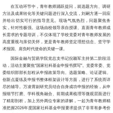
在互动环节中，青年教师踊跃提问，就选题方向、调研
方法及成果转化等关键问题进行深入交流，刘嗣方逐一回应
并给出切实可行的指导意见。现场气氛热烈，问题聚焦务
实，针对性极强。这场由校领导亲自授课、直面青年教师成
长需求的专题培训，不仅体现了学校党委对青年教师发展的
高度重视与亲切关怀，更是青年教师坚定理想信念、坚守学
术报国、肩负时代使命的关键一课。
国际金融与贸易学院党总支书记倪颖军主持第二阶段活
动，活动主要聚焦“国家社科基金申报书撰写”。党委常委、党
委组织部部长彭程从申报政策导向、选题策略、论证逻辑、
创新点凝练及申报书整体框架设计等方面，进行了系统而详
尽的辅导。万凌霄副研究员结合自身成功申报的经验，从申
报细节打磨、学科视角融合、前期成果梳理等微观层面进行
了精彩剖析，加上另外两位专家的讲解，一起为青年教师精
准把握2026年度国家社科基金申报要求提供了非常有参考价