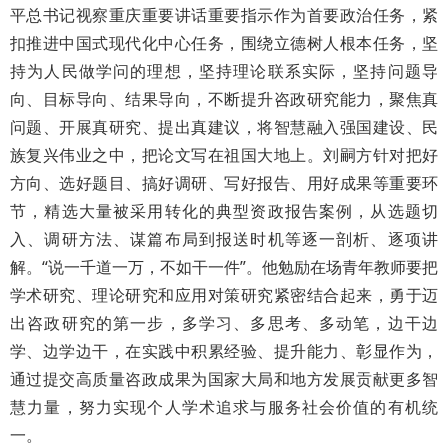
平总书记视察重庆重要讲话重要指示作为首要政治任务，紧
扣推进中国式现代化中心任务，围绕立德树人根本任务，坚
持为人民做学问的理想，坚持理论联系实际，坚持问题导
向、目标导向、结果导向，不断提升咨政研究能力，聚焦真
问题、开展真研究、提出真建议，将智慧融入强国建设、民
族复兴伟业之中，把论文写在祖国大地上。刘嗣方针对把好
方向、选好题目、搞好调研、写好报告、用好成果等重要环
节，精选大量被采用转化的典型资政报告案例，从选题切
入、调研方法、谋篇布局到报送时机等逐一剖析、逐项讲
解。“说一千道一万，不如干一件”。他勉励在场青年教师要把
学术研究、理论研究和应用对策研究紧密结合起来，勇于迈
出咨政研究的第一步，多学习、多思考、多动笔，边干边
学、边学边干，在实践中积累经验、提升能力、彰显作为，
通过提交高质量咨政成果为国家大局和地方发展贡献更多智
慧力量，努力实现个人学术追求与服务社会价值的有机统
一。