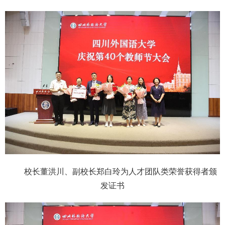
校长董洪川、副校长郑白玲为人才团队类荣誉获得者颁
发证书