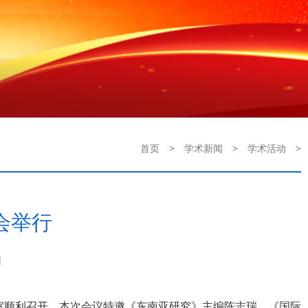
首页
>
学术新闻
>
学术活动
>
会举行
]
室顺利召开。本次会议特邀《东南亚研究》主编陈志瑞、《国际