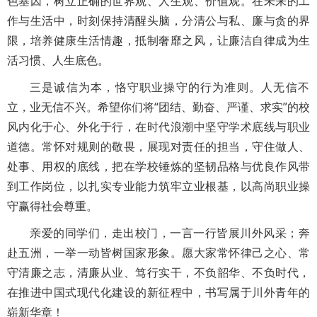
色基因，树立正确的世界观、人生观、价值观。在未来的工
作与生活中，时刻保持清醒头脑，分清公与私、廉与贪的界
限，培养健康生活情趣，抵制奢靡之风，让廉洁自律成为生
活习惯、人生底色。
三是诚信为本，恪守职业操守的行为准则。人无信不
立，业无信不兴。希望你们将“团结、勤奋、严谨、求实”的校
风内化于心、外化于行，在时代浪潮中坚守学术底线与职业
道德。常怀对规则的敬畏，展现对责任的担当，守住做人、
处事、用权的底线，把在学校锤炼的坚韧品格与优良作风带
到工作岗位，以扎实专业能力筑牢立业根基，以高尚职业操
守赢得社会尊重。
亲爱的同学们，走出校门，一言一行皆展川外风采；奔
赴五洲，一举一动皆树国家形象。愿大家常怀律己之心、常
守清廉之志，清廉从业、笃行实干，不负韶华、不负时代，
在推进中国式现代化建设的新征程中，书写属于川外青年的
崭新华章！