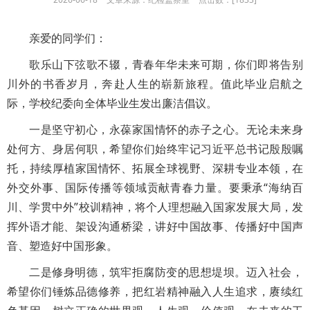
亲爱的同学们：
歌乐山下弦歌不辍，青春年华未来可期，你们即将告别
川外的书香岁月，奔赴人生的崭新旅程。值此毕业启航之
际，学校纪委向全体毕业生发出廉洁倡议。
一是坚守初心，永葆家国情怀的赤子之心。无论未来身
处何方、身居何职，希望你们始终牢记习近平总书记殷殷嘱
托，持续厚植家国情怀、拓展全球视野、深耕专业本领，在
外交外事、国际传播等领域贡献青春力量。要秉承“海纳百
川、学贯中外”校训精神，将个人理想融入国家发展大局，发
挥外语才能、架设沟通桥梁，讲好中国故事、传播好中国声
音、塑造好中国形象。
二是修身明德，筑牢拒腐防变的思想堤坝。迈入社会，
希望你们锤炼品德修养，把红岩精神融入人生追求，赓续红