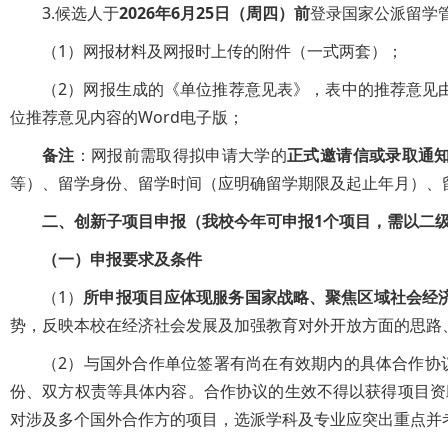
3.候选人于
2026年6月25日（周四）
前
登录国家公派留学管理信
（1）网报材料及网报时上传的附件（一式两套）；
（2）网报生成的《单位推荐意见表》，表中的推荐意见由
位推荐意见内容的Word电子版；
备注
：网报前需取得拟申请大学的
正式邀请信或录取通
等）、留学身份、留学时间（应明确留学期限及起止年月）、
二、创新子项目申报（我校今年可申报1个项目，需以二
（一）申报要求及条件
（1）
所申报项目应体现服务国家战略、聚焦区域社会经
势，反映本校在经济社会发展及加强教育对外开放方面的思路
（2）与国外合作单位签署有尚在有效期内的具体合作协
份、双方权责等具体内容。合作协议的生效不得以获得项目资
对涉及多个国外合作方的项目，选派学科及专业应突出重点并